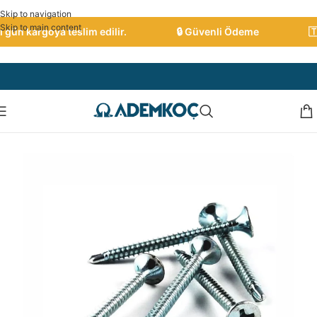
Skip to navigation
Skip to main content
gün kargoya teslim edilir.
🔒 Güvenli Ödeme
🇹🇷