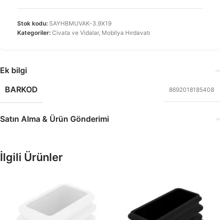
Stok kodu:
SAYHBMUVAK-3.9X19
Kategoriler:
Civata ve Vidalar
,
Mobilya Hırdavatı
Ek bilgi
BARKOD
8692018185408
Satın Alma & Ürün Gönderimi
İlgili Ürünler