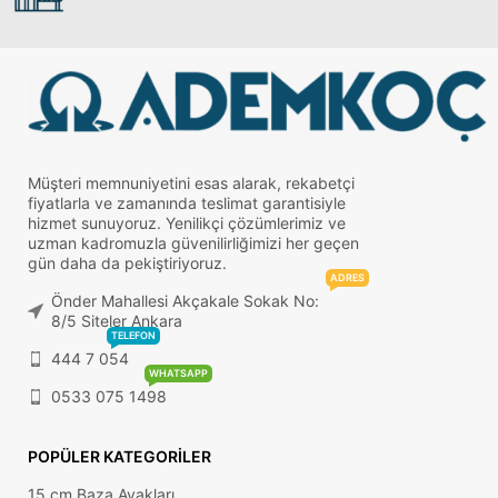
Müşteri memnuniyetini esas alarak, rekabetçi
fiyatlarla ve zamanında teslimat garantisiyle
hizmet sunuyoruz. Yenilikçi çözümlerimiz ve
uzman kadromuzla güvenilirliğimizi her geçen
gün daha da pekiştiriyoruz.
ADRES
Önder Mahallesi Akçakale Sokak No:
8/5 Siteler Ankara
TELEFON
444 7 054
WHATSAPP
0533 075 1498
POPÜLER KATEGORILER
15 cm Baza Ayakları