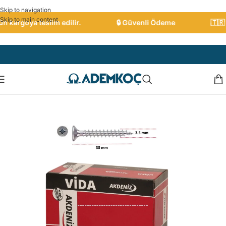
Skip to navigation
Skip to main content
 kargoya teslim edilir.
🔒 Güvenli Ödeme
🇹🇷 Tü