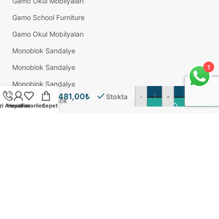
Gamo Okul Mobilyaları
Gamo School Furniture
Gamo Okul Mobilyaları
Monoblok Sandalye
Monoblok Sandalye
1
3,5×30
Akdeniz
Monoblok Sandalye
Sunta
481,00
₺
Stokta
-
+
Adem Koç Plastik
Vidası
zi Arayın
Hesabım
Favoriler
Sepet
WhatsApp Ü
(1000
Okul Sırası
Adet)