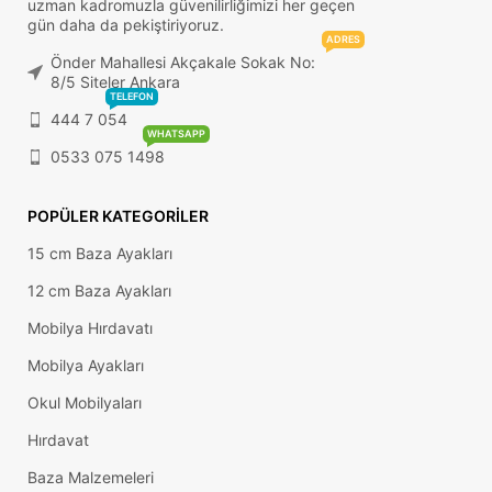
uzman kadromuzla güvenilirliğimizi her geçen
gün daha da pekiştiriyoruz.
ADRES
Önder Mahallesi Akçakale Sokak No:
8/5 Siteler Ankara
TELEFON
444 7 054
WHATSAPP
0533 075 1498
POPÜLER KATEGORILER
15 cm Baza Ayakları
12 cm Baza Ayakları
Mobilya Hırdavatı
Mobilya Ayakları
Okul Mobilyaları
Hırdavat
Baza Malzemeleri