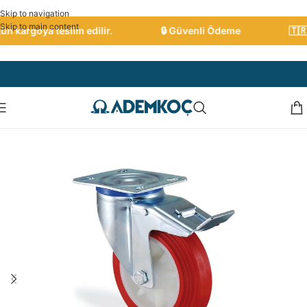
Skip to navigation
Skip to main content
 kargoya teslim edilir.
🔒 Güvenli Ödeme
🇹🇷 T