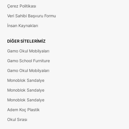
Çerez Politikası
Veri Sahibi Başvuru Formu
İnsan Kaynakları
DIĞER SITELERIMIZ
Gamo Okul Mobilyaları
Gamo School Furniture
Gamo Okul Mobilyaları
Monoblok Sandalye
Monoblok Sandalye
3302 Pub
125 F18
Monoblok Sandalye
Oynak
Tabla
Adem Koç Plastik
Bağlantılı,
Mavi
Okul Sırası
Pasifize