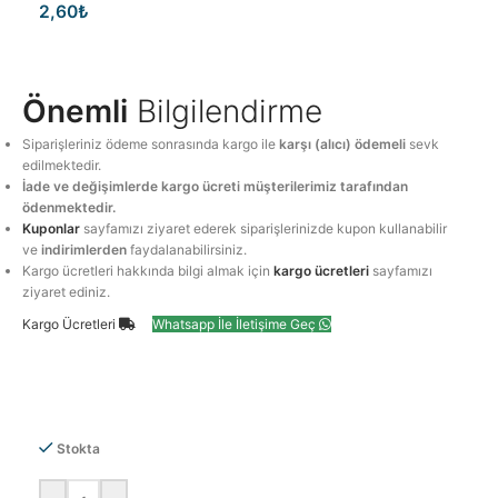
2,60
₺
Önemli
Bilgilendirme
Siparişleriniz ödeme sonrasında kargo ile
karşı (alıcı) ödemeli
sevk
edilmektedir.
İade ve değişimlerde kargo ücreti müşterilerimiz tarafından
ödenmektedir.
Kuponlar
sayfamızı ziyaret ederek siparişlerinizde kupon kullanabilir
ve
indirimlerden
faydalanabilirsiniz.
Kargo ücretleri hakkında bilgi almak için
kargo ücretleri
sayfamızı
ziyaret ediniz.
Kargo Ücretleri
Whatsapp İle İletişime Geç
Stokta