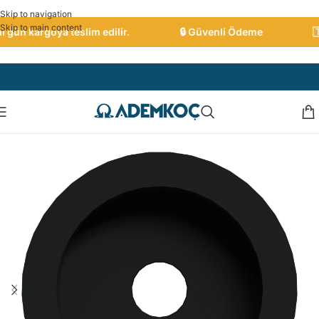
Skip to navigation
Skip to main content
gün kargoya teslim edilir.
🔒 Güvenli Ödeme
🇹