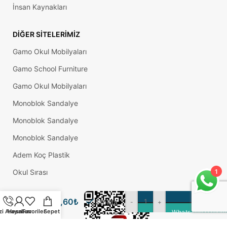
İnsan Kaynakları
DIĞER SITELERIMIZ
Gamo Okul Mobilyaları
Gamo School Furniture
Gamo Okul Mobilyaları
Monoblok Sandalye
Monoblok Sandalye
Monoblok Sandalye
Adem Koç Plastik
1
Okul Sırası
32 Lik
SE
Plastik
2,60
₺
Stokta
-
+
Pul
zi Arayın
Hesabım
Favoriler
Sepet
WhatsApp Üzerind
Siyah