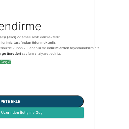
lendirme
arşı (alıcı) ödemeli
sevk edilmektedir.
ilerimiz tarafından ödenmektedir.
erinizde kupon kullanabilir ve
indirimlerden
faydalanabilirsiniz.
rgo ücretleri
sayfamızı ziyaret ediniz.
e Geç
EPETE EKLE
Üzerinden İletişime Geç