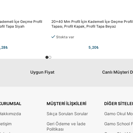
ademeli İçe Geçme Profil
20×40 Mm Profil İçin Kademeli İçe Geçme Profil
ofil Tapa Siyah
Tapası, Profil Kapak, Profil Tapa Beyaz
Stokta var
,28
₺
5,20
₺
Uygun Fiyat
Canlı Müşteri 
KURUMSAL
MÜŞTERI İLIŞKILERI
DIĞER SITELE
Hakkımızda
Sıkça Sorulan Sorular
Gamo Okul Mob
letişim
Geri Ödeme ve İade
Gamo School F
Politikası