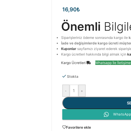
16,90
₺
Önemli
Bilgi
Siparişleriniz ödeme sonrasında kargo ile
k
İade ve değişimlerde kargo ücreti müşter
Kuponlar
sayfamızı ziyaret ederek siparişl
Kargo ücretleri hakkında bilgi almak için
ka
Kargo Ücretleri
Whatsapp İle İletişim
Stokta
-
+
S
WhatsApp 
Favorilere ekle