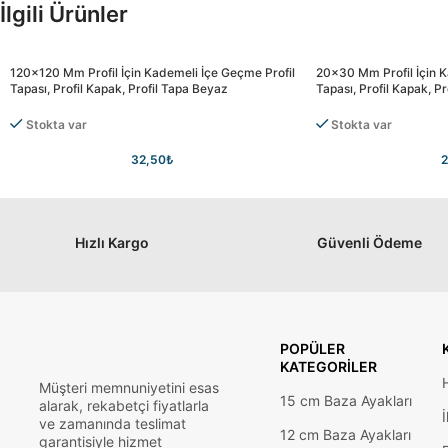
İlgili Ürünler
120×120 Mm Profil İçin Kademeli İçe Geçme Profil
20×30 Mm Profil İçin K
Tapası, Profil Kapak, Profil Tapa Beyaz
Tapası, Profil Kapak, Pr
Stokta var
Stokta var
32,50
₺
2
Hızlı Kargo
Güvenli Ödeme
POPÜLER
KATEGORILER
Müşteri memnuniyetini esas
15 cm Baza Ayakları
alarak, rekabetçi fiyatlarla
İ
ve zamanında teslimat
12 cm Baza Ayakları
garantisiyle hizmet