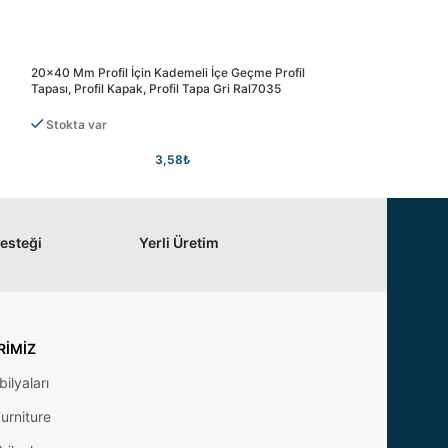
20×40 Mm Profil İçin Kademeli İçe Geçme Profil
25×25 Mm Profil İçi
Tapası, Profil Kapak, Profil Tapa Gri Ral7035
Tapası, Profil Kapak
Stokta var
Stokta var
3,58
₺
Desteği
Yerli Üretim
RIMIZ
ilyaları
urniture