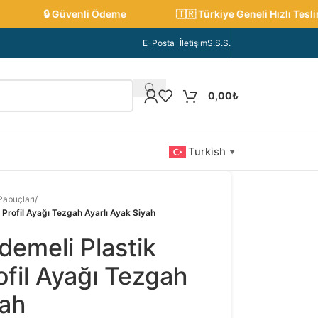
🔒 Güvenli Ödeme
🇹🇷 Türkiye Geneli Hızlı Teslima
E-Posta
İletişim
S.S.S.
0,00
₺
Turkish
▼
 Pabuçları
/
Profil Ayağı Tezgah Ayarlı Ayak Siyah
emeli Plastik
ofil Ayağı Tezgah
yah