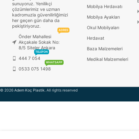
sunuyoruz. Yenilikçi
Mobilya Hırdavatı
çözümlerimiz ve uzman
kadromuzla güvenilirliğimizi
Mobilya Ayakları
her geçen gün daha da
pekiştiriyoruz.
Okul Mobilyaları
ADRES
Önder Mahallesi
Hırdavat
Akçakale Sokak No:
8/5 Siteler Ankara
Baza Malzemeleri
TELEFON
444 7 054
Medikal Malzemeleri
WHATSAPP
0533 075 1498
© 2026
Adem Koç Plastik
. All rights reserved