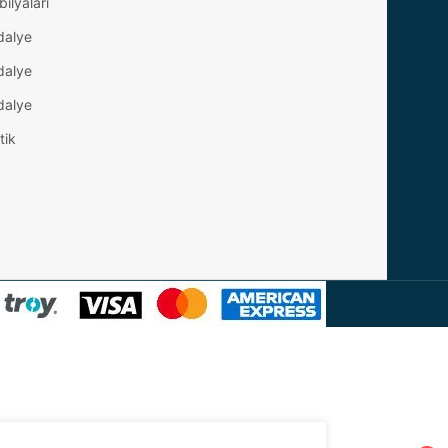
ilyaları
dalye
dalye
dalye
tik