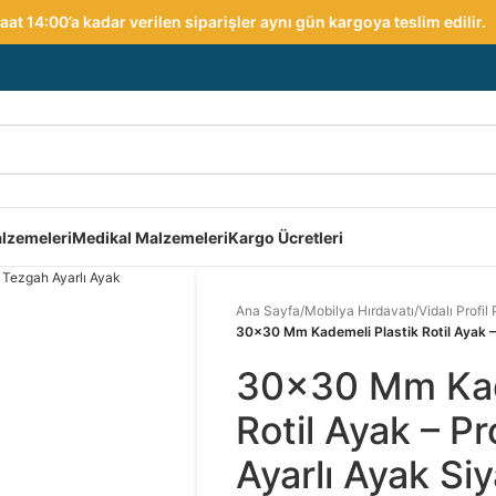
 14:00’a kadar verilen siparişler aynı gün kargoya teslim edilir.
lzemeleri
Medikal Malzemeleri
Kargo Ücretleri
Ana Sayfa
/
Mobilya Hırdavatı
/
Vidalı Profil
30×30 Mm Kademeli Plastik Rotil Ayak – 
30×30 Mm Kad
Rotil Ayak – Pr
Ayarlı Ayak Si