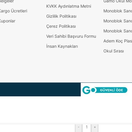
Belgeler
Gamo Okul Mob
KVKK Aydınlatma Metni
Kargo Ücretleri
Monoblok San
Gizlilik Politikası
Kuponlar
Monoblok San
Çerez Politikası
Monoblok San
Veri Sahibi Başvuru Formu
Adem Koç Plas
İnsan Kaynakları
Okul Sırası
-
+