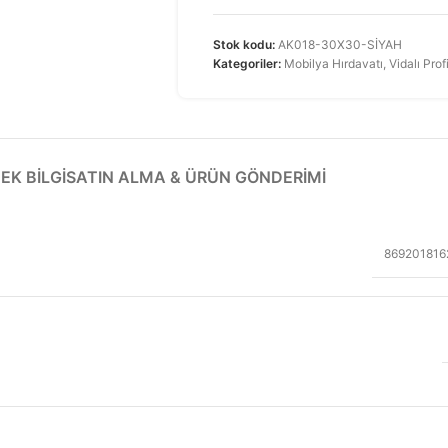
Stok kodu:
AK018-30X30-SİYAH
Kategoriler:
Mobilya Hırdavatı
,
Vidalı Prof
EK BILGI
SATIN ALMA & ÜRÜN GÖNDERIMI
869201816