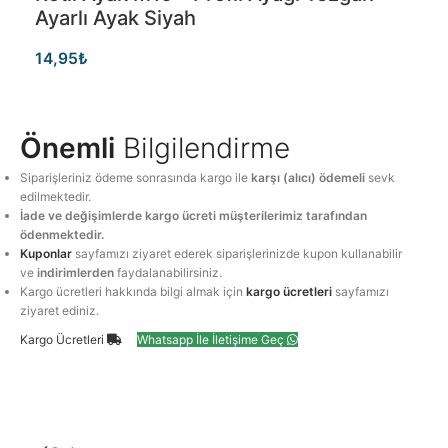
Ayarlı Ayak Siyah
14,95
₺
Önemli
Bilgilendirme
Siparişleriniz ödeme sonrasında kargo ile
karşı (alıcı) ödemeli
sevk
edilmektedir.
İade ve değişimlerde kargo ücreti müşterilerimiz tarafından
ödenmektedir.
Kuponlar
sayfamızı ziyaret ederek siparişlerinizde kupon kullanabilir
ve
indirimlerden
faydalanabilirsiniz.
Kargo ücretleri hakkında bilgi almak için
kargo ücretleri
sayfamızı
ziyaret ediniz.
Kargo Ücretleri
Whatsapp İle İletişime Geç