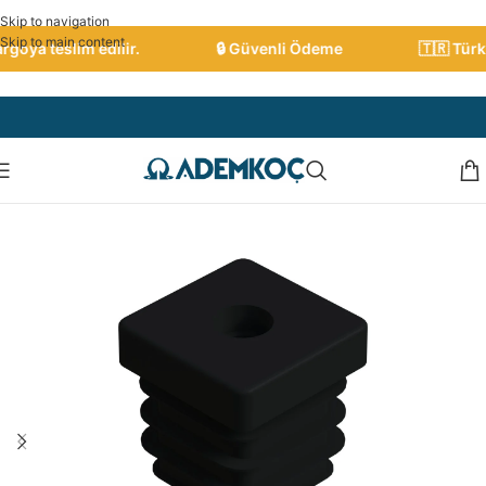
Skip to navigation
Skip to main content
oya teslim edilir.
🔒 Güvenli Ödeme
🇹🇷 Türkiy