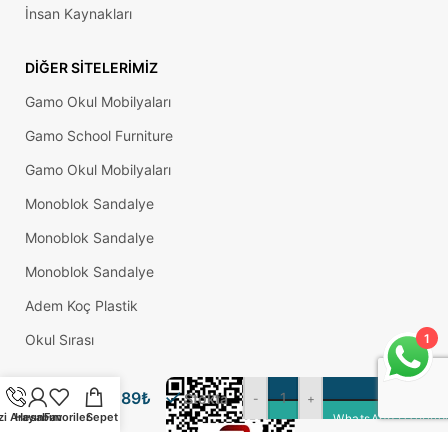
İnsan Kaynakları
DIĞER SITELERIMIZ
Gamo Okul Mobilyaları
Gamo School Furniture
Gamo Okul Mobilyaları
Monoblok Sandalye
Monoblok Sandalye
Monoblok Sandalye
Adem Koç Plastik
1
Okul Sırası
25
Mm
Düz İç
SEP
1,89
₺
Profil
Stokta
-
+
Tapası
zi Arayın
Hesabım
Favoriler
Sepet
WhatsApp Üzerinde
Mm