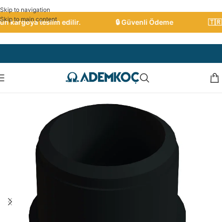
Skip to navigation
Skip to main content
 kargoya teslim edilir.
🔒 Güvenli Ödeme
🇹🇷 T