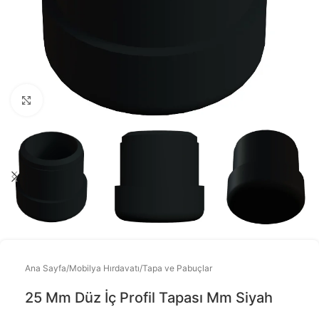
Büyütmek için tıklayınız
Ana Sayfa
/
Mobilya Hırdavatı
/
Tapa ve Pabuçlar
25 Mm Düz İç Profil Tapası Mm Siyah