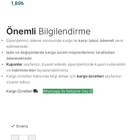
1,89
₺
Önemli
Bilgilendirme
Siparişleriniz ödeme sonrasında kargo ile
karşı (alıcı) ödemeli
sevk
edilmektedir.
İade ve değişimlerde kargo ücreti müşterilerimiz tarafından
ödenmektedir.
Kuponlar
sayfamızı ziyaret ederek siparişlerinizde kupon kullanabilir
ve
indirimlerden
faydalanabilirsiniz.
Kargo ücretleri hakkında bilgi almak için
kargo ücretleri
sayfamızı
ziyaret ediniz.
Kargo Ücretleri
Whatsapp İle İletişime Geç
Stokta