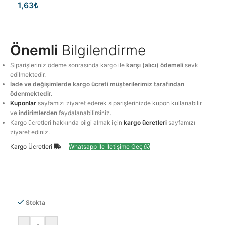
1,63
₺
Önemli
Bilgilendirme
Siparişleriniz ödeme sonrasında kargo ile
karşı (alıcı) ödemeli
sevk
edilmektedir.
İade ve değişimlerde kargo ücreti müşterilerimiz tarafından
ödenmektedir.
Kuponlar
sayfamızı ziyaret ederek siparişlerinizde kupon kullanabilir
ve
indirimlerden
faydalanabilirsiniz.
Kargo ücretleri hakkında bilgi almak için
kargo ücretleri
sayfamızı
ziyaret ediniz.
Kargo Ücretleri
Whatsapp İle İletişime Geç
Stokta