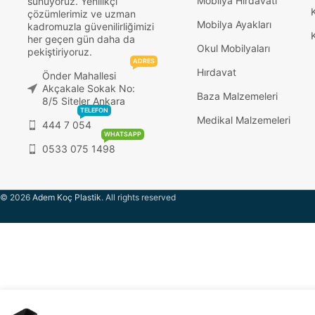
Mobilya Hırdavatı
sunuyoruz. Yenilikçi
çözümlerimiz ve uzman
Mobilya Ayakları
kadromuzla güvenilirliğimizi
her geçen gün daha da
Okul Mobilyaları
pekiştiriyoruz.
ADRES
Hırdavat
Önder Mahallesi
Akçakale Sokak No:
Baza Malzemeleri
8/5 Siteler Ankara
TELEFON
Medikal Malzemeleri
444 7 054
WHATSAPP
0533 075 1498
© 2026
Adem Koç Plastik
. All rights reserved