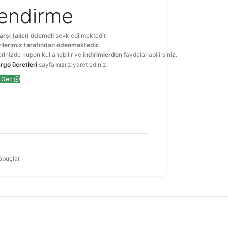
lendirme
arşı (alıcı) ödemeli
sevk edilmektedir.
ilerimiz tarafından ödenmektedir.
erinizde kupon kullanabilir ve
indirimlerden
faydalanabilirsiniz.
rgo ücretleri
sayfamızı ziyaret ediniz.
e Geç
abuçlar