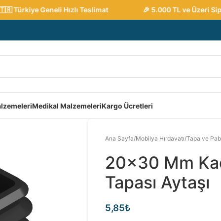
 Türkiye Geneli Hızlı Teslimat
🎉 5.000 TL ve Üzeri Sipar
lzemeleri
Medikal Malzemeleri
Kargo Ücretleri
Ana Sayfa
/
Mobilya Hırdavatı
/
Tapa ve Pab
20×30 Mm Kade
Tapası Aytaşı
5,85
₺