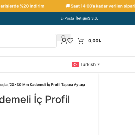
işlerde %20 İndirim
🚚 Saat 14:00’a kadar verilen siparişl
E-Posta
İletişim
S.S.S.
0,00
₺
Turkish
▼
uçlar
/
20×30 Mm Kademeli İç Profil Tapası Aytaşı
meli İç Profil