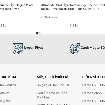
ademeli İçe Geçme Profil
20×40 Mm Profil İçin Kademeli İçe Geçme Profil
ofil Tapa Siyah
Tapası, Profil Kapak, Profil Tapa Gri Ral7035
Stokta var
,95
₺
3,58
₺
Uygun Fiyat
Canlı Müşteri 
KURUMSAL
MÜŞTERI İLIŞKILERI
DIĞER SITELE
Hakkımızda
Sıkça Sorulan Sorular
Gamo Okul Mob
letişim
Geri Ödeme ve İade
Gamo School F
Politikası
Belgeler
Gamo Okul Mob