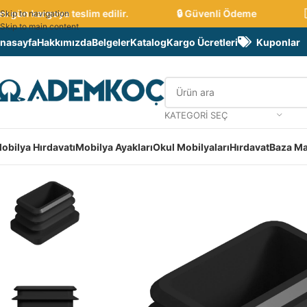
 gün kargoya teslim edilir.
🔒 Güvenli Ödeme
🇹
Skip to navigation
Skip to main content
nasayfa
Hakkımızda
Belgeler
Katalog
Kargo Ücretleri
Kuponlar
KATEGORI SEÇ
obilya Hırdavatı
Mobilya Ayakları
Okul Mobilyaları
Hırdavat
Baza Ma