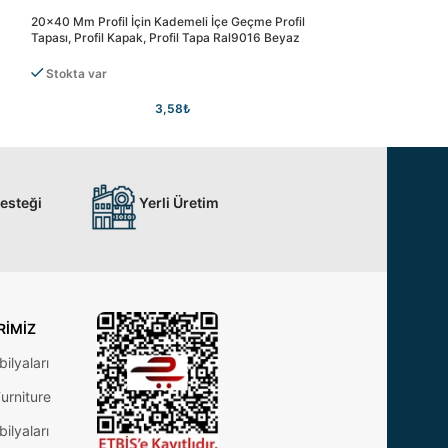
20×40 Mm Profil İçin Kademeli İçe Geçme Profil
25×25 Mm Profil İçi
Tapası, Profil Kapak, Profil Tapa Ral9016 Beyaz
Tapası, Profil Kapak
Stokta var
Stokta var
3,58
₺
Desteği
Yerli Üretim
RIMIZ
ilyaları
urniture
ilyaları