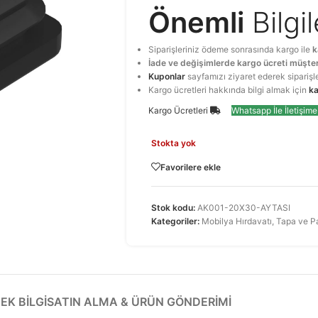
Önemli
Bilgi
Siparişleriniz ödeme sonrasında kargo ile
k
İade ve değişimlerde kargo ücreti müşter
Kuponlar
sayfamızı ziyaret ederek siparişl
Kargo ücretleri hakkında bilgi almak için
ka
Kargo Ücretleri
Whatsapp İle İletişim
Stokta yok
Favorilere ekle
Stok kodu:
AK001-20X30-AYTASI
Kategoriler:
Mobilya Hırdavatı
,
Tapa ve P
EK BILGI
SATIN ALMA & ÜRÜN GÖNDERIMI