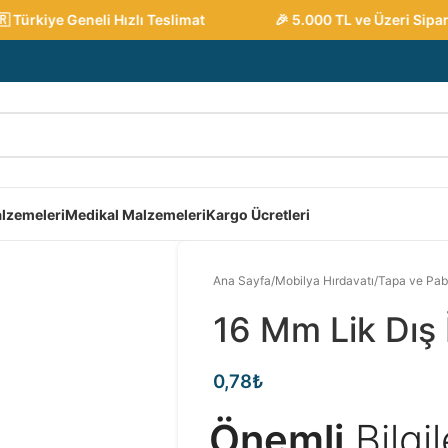
ürkiye Geneli Hızlı Teslimat
🎉 5.000 TL ve Üzeri Sipariş
lzemeleri
Medikal Malzemeleri
Kargo Ücretleri
Ana Sayfa
/
Mobilya Hırdavatı
/
Tapa ve Pab
16 Mm Lik Dış 
0,78
₺
Önemli
Bilgi