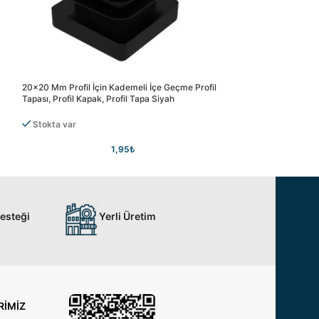
20×20 Mm Profil İçin Kademeli İçe Geçme Profil
20×30 Mm Profil İç
Tapası, Profil Kapak, Profil Tapa Siyah
Tapası, Profil Kapak
Stokta var
Stokta var
1,95
₺
Desteği
Yerli Üretim
RIMIZ