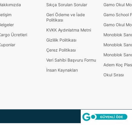
Hakkımızda
Sıkça Sorulan Sorular
Gamo Okul Mob
letişim
Geri Ödeme ve İade
Gamo School F
Politikası
Belgeler
Gamo Okul Mob
KVKK Aydınlatma Metni
Kargo Ücretleri
Monoblok San
Gizlilik Politikası
Kuponlar
Monoblok San
Çerez Politikası
Monoblok San
Veri Sahibi Başvuru Formu
Adem Koç Plas
İnsan Kaynakları
Okul Sırası