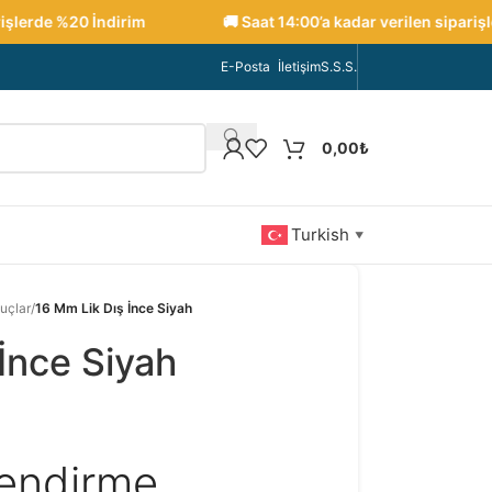
lerde %20 İndirim
🚚 Saat 14:00’a kadar verilen siparişler 
E-Posta
İletişim
S.S.S.
0,00
₺
Turkish
▼
uçlar
/
16 Mm Lik Dış İnce Siyah
İnce Siyah
lendirme