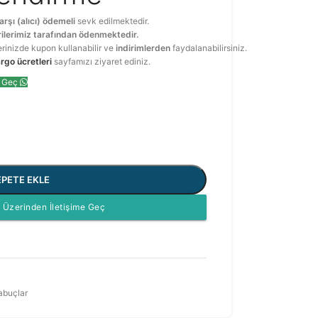
arşı (alıcı) ödemeli
sevk edilmektedir.
ilerimiz tarafından ödenmektedir.
erinizde kupon kullanabilir ve
indirimlerden
faydalanabilirsiniz.
rgo ücretleri
sayfamızı ziyaret ediniz.
e Geç
EPETE EKLE
Üzerinden İletişime Geç
abuçlar