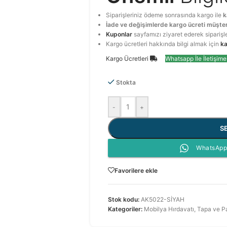
Siparişleriniz ödeme sonrasında kargo ile
k
İade ve değişimlerde kargo ücreti müşter
Kuponlar
sayfamızı ziyaret ederek siparişl
Kargo ücretleri hakkında bilgi almak için
ka
Kargo Ücretleri
Whatsapp İle İletişim
Stokta
-
+
S
WhatsApp 
Favorilere ekle
Stok kodu:
AK5022-SİYAH
Kategoriler:
Mobilya Hırdavatı
,
Tapa ve P