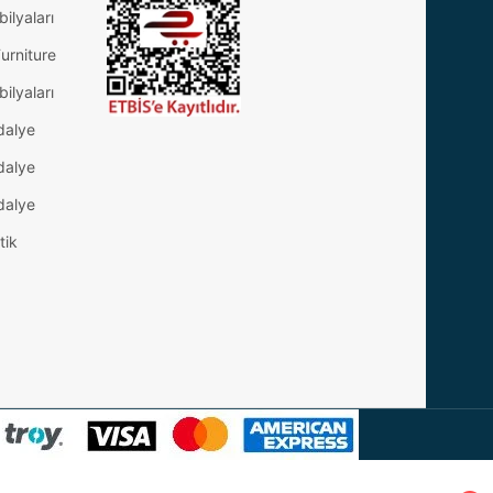
ilyaları
urniture
ilyaları
dalye
dalye
dalye
tik