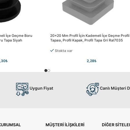
eli İçe Geçme Boru
20×20 Mm Profil İçin Kademeli İçe Geçme Profil
ru Tapa Siyah
Tapası, Profil Kapak, Profil Tapa Gri Ral7035
Stokta var
,30
₺
2,28
₺
Uygun Fiyat
Canlı Müşteri 
KURUMSAL
MÜŞTERI İLIŞKILERI
DIĞER SITELE