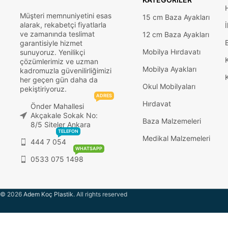
Müşteri memnuniyetini esas
15 cm Baza Ayakları
alarak, rekabetçi fiyatlarla
İ
ve zamanında teslimat
12 cm Baza Ayakları
garantisiyle hizmet
Mobilya Hırdavatı
sunuyoruz. Yenilikçi
çözümlerimiz ve uzman
Mobilya Ayakları
kadromuzla güvenilirliğimizi
her geçen gün daha da
Okul Mobilyaları
pekiştiriyoruz.
ADRES
Hırdavat
Önder Mahallesi
Akçakale Sokak No:
Baza Malzemeleri
8/5 Siteler Ankara
TELEFON
Medikal Malzemeleri
444 7 054
WHATSAPP
0533 075 1498
© 2026
Adem Koç Plastik
. All rights reserved