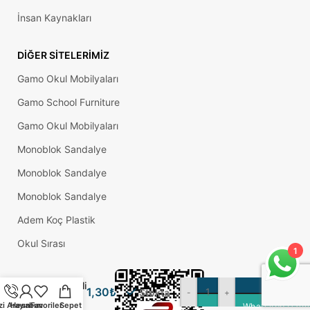
İnsan Kaynakları
DIĞER SITELERIMIZ
Gamo Okul Mobilyaları
Gamo School Furniture
Gamo Okul Mobilyaları
Monoblok Sandalye
Monoblok Sandalye
Monoblok Sandalye
Adem Koç Plastik
Okul Sırası
1
15×30
Mm Elips
S
Kademeli
1,30
₺
Stokta
-
+
Profil
zi Arayın
Hesabım
Favoriler
Sepet
WhatsApp Üzeri