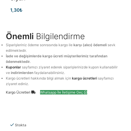
1,30
₺
Önemli
Bilgilendirme
Siparişleriniz ödeme sonrasında kargo ile
karşı (alıcı) ödemeli
sevk
edilmektedir.
İade ve değişimlerde kargo ücreti müşterilerimiz tarafından
ödenmektedir.
Kuponlar
sayfamızı ziyaret ederek siparişlerinizde kupon kullanabilir
ve
indirimlerden
faydalanabilirsiniz.
Kargo ücretleri hakkında bilgi almak için
kargo ücretleri
sayfamızı
ziyaret ediniz.
Kargo Ücretleri
Whatsapp İle İletişime Geç
Stokta