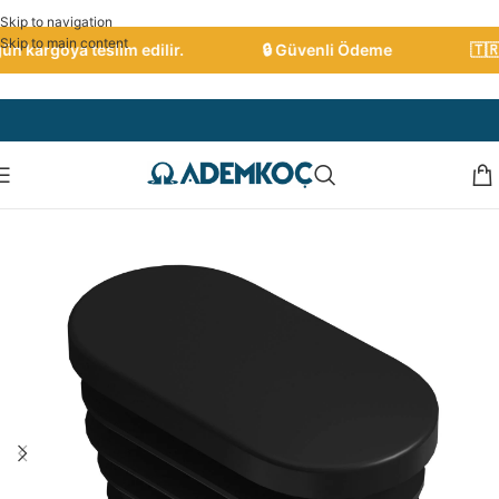
Skip to navigation
Skip to main content
n kargoya teslim edilir.
🔒 Güvenli Ödeme
🇹🇷 T