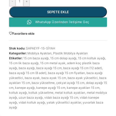
-
+
SEPETE EKLE
WhatsApp Üzerinden İletişime Geç
Favorilere ekle
Stok kodu:
SAPAEYF-15-SİYAH
Kategoriler:
Mobilya Ayakları
,
Plastik Mobilya Ayakları
Etiketler:
15 cm baza ayağı
,
15 cm dolap ayağı
,
15 cm koltuk ayağı
,
15 cm lik baza ayağı
,
15 cm metal ayak
,
adem koç plastik baza
ayağı
,
baza ayağı
,
baza ayağı 15 cm
,
baza ayağı 15 cm (12 adet)
,
baza ayağı 15 cm (8 adet)
,
baza ayağı 15 cm fiyatları
,
baza ayağı
yükseltici
,
baza ayak
,
baza ayak 15 cm
,
baza ayak yükseltici
,
baza
ayakları 15 cm
,
baza yükseltme
,
çekyat ayağı 15 cm
,
dolap ayağı 15
cm
,
kanepe ayağı
,
kanepe ayağı 15 cm
,
kanepe ayakları 15 cm
,
koltuk ayağı
,
koltuk yükseltme
,
metal koltuk ayakları
,
metal mobilya
ayağı
,
uzun baza ayağı
,
vidalı baza ayağı 15 cm
,
vidalı kanepe
ayağı
,
vidalı koltuk ayağı
,
yatak yükseltici ayaklar
,
yuvarlak baza
ayağı