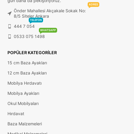
gün daha da pekiştiriyoruz.
ADRES
Önder Mahallesi Akçakale Sokak No:
8/5 Siteler Ankara
TELEFON
444 7 054
WHATSAPP
0533 075 1498
POPÜLER KATEGORILER
15 cm Baza Ayakları
12 cm Baza Ayakları
Mobilya Hırdavatı
Mobilya Ayakları
Okul Mobilyaları
Hırdavat
Baza Malzemeleri
Medikal Malzemeleri