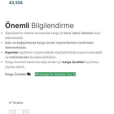
43,55
₺
Önemli
Bilgilendirme
Siparişleriniz ödeme sonrasında kargo ile
karşı (alıcı) ödemeli
sevk
edilmektedir.
İade ve değişimlerde kargo ücreti müşterilerimiz tarafından
ödenmektedir.
Kuponlar
sayfamızı ziyaret ederek siparişlerinizde kupon kullanabilir
ve
indirimlerden
faydalanabilirsiniz.
Kargo ücretleri hakkında bilgi almak için
kargo ücretleri
sayfamızı
ziyaret ediniz.
Kargo Ücretleri
Whatsapp İle İletişime Geç
Stokta