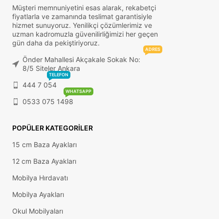
Müşteri memnuniyetini esas alarak, rekabetçi
fiyatlarla ve zamanında teslimat garantisiyle
hizmet sunuyoruz. Yenilikçi çözümlerimiz ve
uzman kadromuzla güvenilirliğimizi her geçen
gün daha da pekiştiriyoruz.
ADRES
Önder Mahallesi Akçakale Sokak No:
8/5 Siteler Ankara
TELEFON
444 7 054
WHATSAPP
0533 075 1498
POPÜLER KATEGORILER
15 cm Baza Ayakları
12 cm Baza Ayakları
Mobilya Hırdavatı
Mobilya Ayakları
Okul Mobilyaları