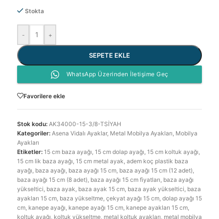
Stokta
-
+
SEPETE EKLE
WhatsApp Üzerinden İletişime Geç
Favorilere ekle
Stok kodu:
AK34000-15-3/8-TSİYAH
Kategoriler:
Asena Vidalı Ayaklar
,
Metal Mobilya Ayakları
,
Mobilya
Ayakları
Etiketler:
15 cm baza ayağı
,
15 cm dolap ayağı
,
15 cm koltuk ayağı
,
15 cm lik baza ayağı
,
15 cm metal ayak
,
adem koç plastik baza
ayağı
,
baza ayağı
,
baza ayağı 15 cm
,
baza ayağı 15 cm (12 adet)
,
baza ayağı 15 cm (8 adet)
,
baza ayağı 15 cm fiyatları
,
baza ayağı
yükseltici
,
baza ayak
,
baza ayak 15 cm
,
baza ayak yükseltici
,
baza
ayakları 15 cm
,
baza yükseltme
,
çekyat ayağı 15 cm
,
dolap ayağı 15
cm
,
kanepe ayağı
,
kanepe ayağı 15 cm
,
kanepe ayakları 15 cm
,
koltuk ayağı
,
koltuk yükseltme
,
metal koltuk ayakları
,
metal mobilya