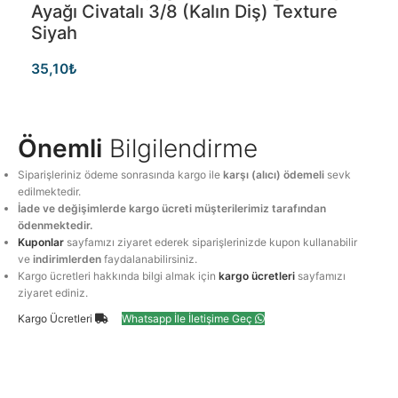
Ayağı Civatalı 3/8 (kalın Diş) Texture
Siyah
35,10
₺
Önemli
Bilgilendirme
Siparişleriniz ödeme sonrasında kargo ile
karşı (alıcı) ödemeli
sevk
edilmektedir.
İade ve değişimlerde kargo ücreti müşterilerimiz tarafından
ödenmektedir.
Kuponlar
sayfamızı ziyaret ederek siparişlerinizde kupon kullanabilir
ve
indirimlerden
faydalanabilirsiniz.
Kargo ücretleri hakkında bilgi almak için
kargo ücretleri
sayfamızı
ziyaret ediniz.
Kargo Ücretleri
Whatsapp İle İletişime Geç