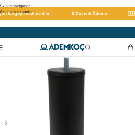
Skip to navigation
Skip to main content
n kargoya teslim edilir.
🔒 Güvenli Ödeme
🇹🇷 T