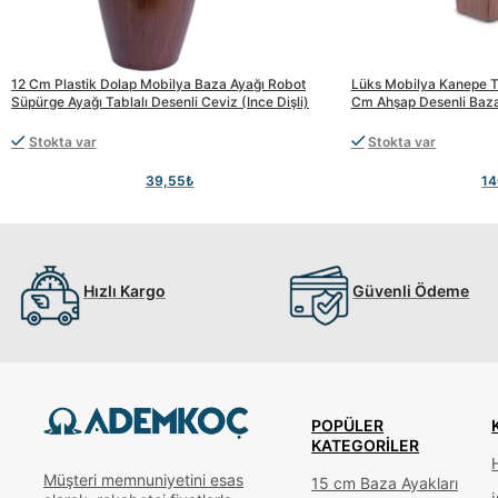
12 Cm Plastik Dolap Mobilya Baza Ayağı Robot
Lüks Mobilya Kanepe Tv
Süpürge Ayağı Tablalı Desenli Ceviz (ince Dişli)
Cm Ahşap Desenli Baza
Stokta var
Stokta var
39,55
₺
14
Hızlı Kargo
Güvenli Ödeme
POPÜLER
KATEGORILER
Müşteri memnuniyetini esas
15 cm Baza Ayakları