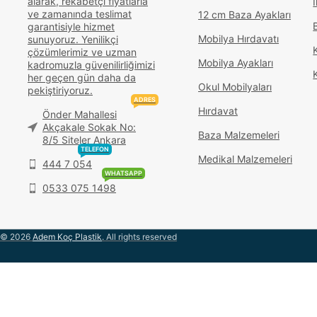
alarak, rekabetçi fiyatlarla
İ
ve zamanında teslimat
12 cm Baza Ayakları
garantisiyle hizmet
Mobilya Hırdavatı
sunuyoruz. Yenilikçi
çözümlerimiz ve uzman
Mobilya Ayakları
kadromuzla güvenilirliğimizi
her geçen gün daha da
Okul Mobilyaları
pekiştiriyoruz.
ADRES
Hırdavat
Önder Mahallesi
Akçakale Sokak No:
Baza Malzemeleri
8/5 Siteler Ankara
TELEFON
Medikal Malzemeleri
444 7 054
WHATSAPP
0533 075 1498
© 2026
Adem Koç Plastik
. All rights reserved