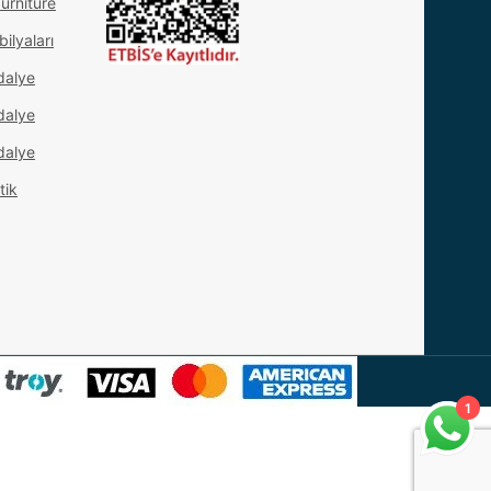
urniture
ilyaları
dalye
dalye
dalye
tik
1