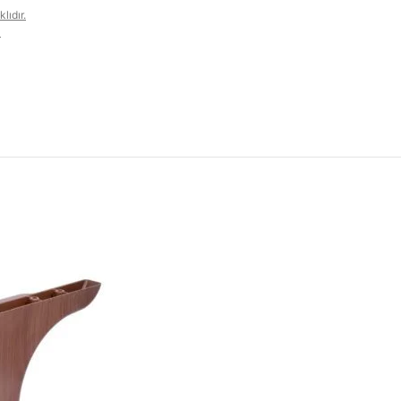
lıdır.
ı