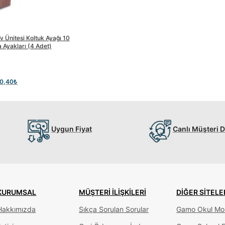
 Ünitesi Koltuk Ayağı 10
 Ayakları (4 Adet)
0,40
₺
Uygun Fiyat
Canlı Müşteri 
KURUMSAL
MÜŞTERI İLIŞKILERI
DIĞER SITELE
Hakkımızda
Sıkça Sorulan Sorular
Gamo Okul Mob