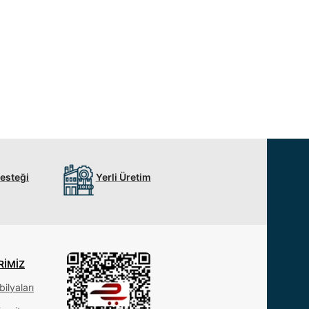
Desteği
Yerli Üretim
RIMIZ
ilyaları