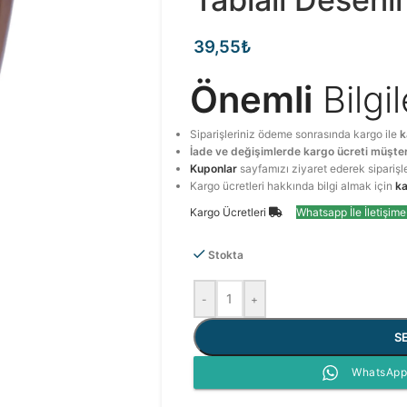
39,55
₺
Önemli
Bilgi
Siparişleriniz ödeme sonrasında kargo ile
k
İade ve değişimlerde kargo ücreti müşter
Kuponlar
sayfamızı ziyaret ederek siparişl
Kargo ücretleri hakkında bilgi almak için
ka
Kargo Ücretleri
Whatsapp İle İletişim
Stokta
-
+
S
WhatsApp 