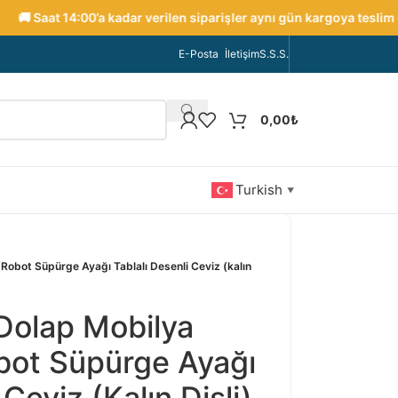
 Saat 14:00’a kadar verilen siparişler aynı gün kargoya teslim edili
E-Posta
İletişim
S.S.S.
0,00
₺
Turkish
▼
Robot Süpürge Ayağı Tablalı Desenli Ceviz (kalın
Dolap Mobilya
bot Süpürge Ayağı
 Ceviz (kalın Dişli)