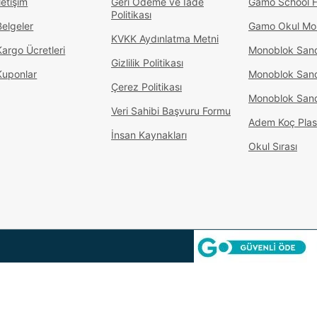
letişim
Geri Ödeme ve İade
Gamo School F
Politikası
Belgeler
Gamo Okul Mob
KVKK Aydınlatma Metni
Kargo Ücretleri
Monoblok San
Gizlilik Politikası
Kuponlar
Monoblok San
Çerez Politikası
Monoblok San
Veri Sahibi Başvuru Formu
Adem Koç Plas
İnsan Kaynakları
Okul Sırası