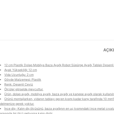
AÇI
12 cm Plastik Dolap Mobilya Baza Ayağı Robot Süpürge Ayağı Tablalı Desenli
Ayak Yüksekliği: 12 cm
Vida Uzunluğu: 2 cm
Gövde Malzemesi: Plastik
Renk: Desenli Ceviz
Ölçüler görselde mevcuttur.
Ürün, dolap ayağı, mobilya ayağı, baza ayağı ve kanepe ayağı olarak kullanılm
Ürünü montajlarken, vidanın tablayı geçen kısmı kadar karşı tarafında 10 mm’l
delmenize gerek yoktur.
İnce diş- Kalın diş ölçüsünü, baza ayağının en uç kısmındaki ince metal cıvatan
arasında bir ölçü geliyorsa kalın diştir.