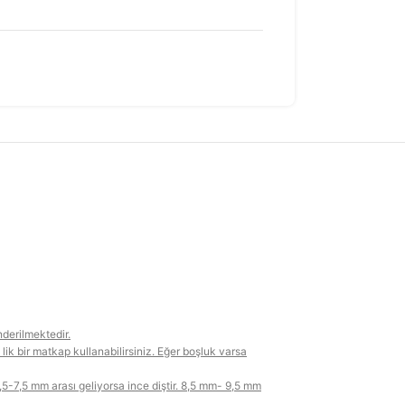
derilmektedir.
ik bir matkap kullanabilirsiniz. Eğer boşluk varsa
6,5-7,5 mm arası geliyorsa ince diştir. 8,5 mm- 9,5 mm