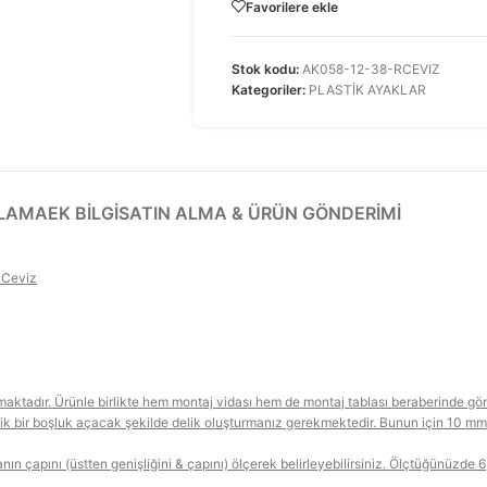
Favorilere ekle
Stok kodu:
AK058-12-38-RCEVIZ
Kategoriler:
PLASTİK AYAKLAR
KLAMA
EK BILGI
SATIN ALMA & ÜRÜN GÖNDERIMI
 Ceviz
aktadır. Ürünle birlikte hem montaj vidası hem de montaj tablası beraberinde gön
ik bir boşluk açacak şekilde delik oluşturmanız gerekmektedir. Bunun için 10 mm l
ın çapını (üstten genişliğini & çapını) ölçerek belirleyebilirsiniz. Ölçtüğünüzde 