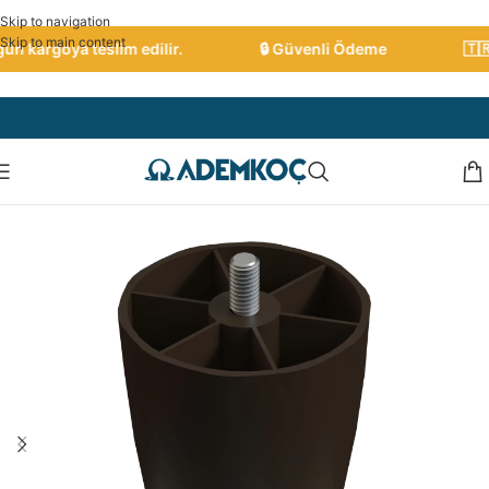
Skip to navigation
Skip to main content
n kargoya teslim edilir.
🔒 Güvenli Ödeme
🇹🇷 T