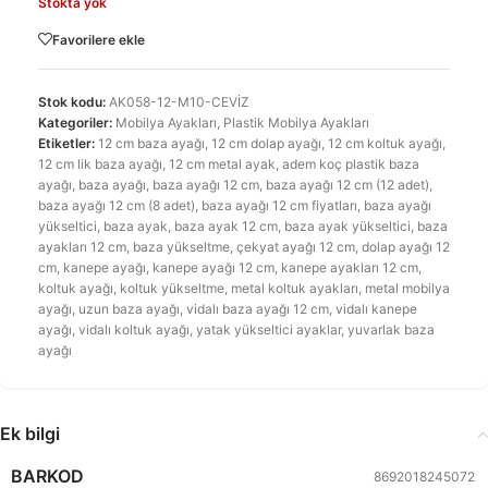
Stokta yok
Favorilere ekle
Stok kodu:
AK058-12-M10-CEVİZ
Kategoriler:
Mobilya Ayakları
,
Plastik Mobilya Ayakları
Etiketler:
12 cm baza ayağı
,
12 cm dolap ayağı
,
12 cm koltuk ayağı
,
12 cm lik baza ayağı
,
12 cm metal ayak
,
adem koç plastik baza
ayağı
,
baza ayağı
,
baza ayağı 12 cm
,
baza ayağı 12 cm (12 adet)
,
baza ayağı 12 cm (8 adet)
,
baza ayağı 12 cm fiyatları
,
baza ayağı
yükseltici
,
baza ayak
,
baza ayak 12 cm
,
baza ayak yükseltici
,
baza
ayakları 12 cm
,
baza yükseltme
,
çekyat ayağı 12 cm
,
dolap ayağı 12
cm
,
kanepe ayağı
,
kanepe ayağı 12 cm
,
kanepe ayakları 12 cm
,
koltuk ayağı
,
koltuk yükseltme
,
metal koltuk ayakları
,
metal mobilya
ayağı
,
uzun baza ayağı
,
vidalı baza ayağı 12 cm
,
vidalı kanepe
ayağı
,
vidalı koltuk ayağı
,
yatak yükseltici ayaklar
,
yuvarlak baza
ayağı
Ek bilgi
BARKOD
8692018245072