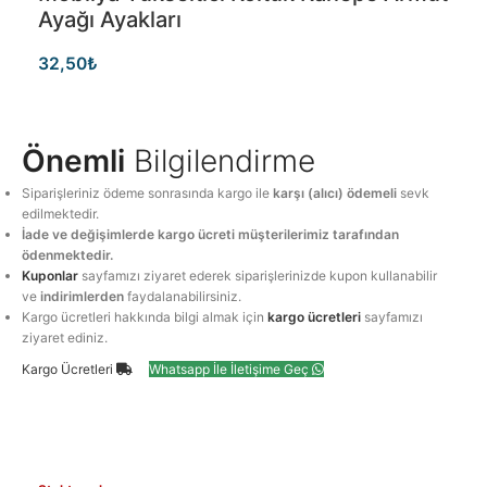
Ayağı Ayakları
32,50
₺
Önemli
Bilgilendirme
Siparişleriniz ödeme sonrasında kargo ile
karşı (alıcı) ödemeli
sevk
edilmektedir.
İade ve değişimlerde kargo ücreti müşterilerimiz tarafından
ödenmektedir.
Kuponlar
sayfamızı ziyaret ederek siparişlerinizde kupon kullanabilir
ve
indirimlerden
faydalanabilirsiniz.
Kargo ücretleri hakkında bilgi almak için
kargo ücretleri
sayfamızı
ziyaret ediniz.
Kargo Ücretleri
Whatsapp İle İletişime Geç