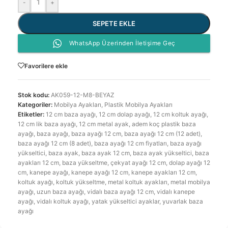
-
+
SEPETE EKLE
WhatsApp Üzerinden İletişime Geç
Favorilere ekle
Stok kodu:
AK059-12-M8-BEYAZ
Kategoriler:
Mobilya Ayakları
,
Plastik Mobilya Ayakları
Etiketler:
12 cm baza ayağı
,
12 cm dolap ayağı
,
12 cm koltuk ayağı
,
12 cm lik baza ayağı
,
12 cm metal ayak
,
adem koç plastik baza
ayağı
,
baza ayağı
,
baza ayağı 12 cm
,
baza ayağı 12 cm (12 adet)
,
baza ayağı 12 cm (8 adet)
,
baza ayağı 12 cm fiyatları
,
baza ayağı
yükseltici
,
baza ayak
,
baza ayak 12 cm
,
baza ayak yükseltici
,
baza
ayakları 12 cm
,
baza yükseltme
,
çekyat ayağı 12 cm
,
dolap ayağı 12
cm
,
kanepe ayağı
,
kanepe ayağı 12 cm
,
kanepe ayakları 12 cm
,
koltuk ayağı
,
koltuk yükseltme
,
metal koltuk ayakları
,
metal mobilya
ayağı
,
uzun baza ayağı
,
vidalı baza ayağı 12 cm
,
vidalı kanepe
ayağı
,
vidalı koltuk ayağı
,
yatak yükseltici ayaklar
,
yuvarlak baza
ayağı