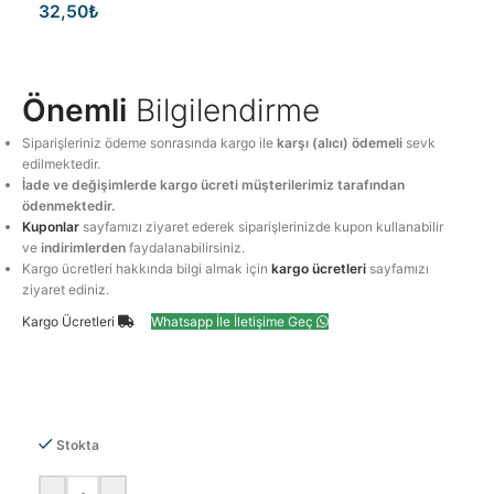
32,50
₺
Önemli
Bilgilendirme
Siparişleriniz ödeme sonrasında kargo ile
karşı (alıcı) ödemeli
sevk
edilmektedir.
İade ve değişimlerde kargo ücreti müşterilerimiz tarafından
ödenmektedir.
Kuponlar
sayfamızı ziyaret ederek siparişlerinizde kupon kullanabilir
ve
indirimlerden
faydalanabilirsiniz.
Kargo ücretleri hakkında bilgi almak için
kargo ücretleri
sayfamızı
ziyaret ediniz.
Kargo Ücretleri
Whatsapp İle İletişime Geç
Stokta