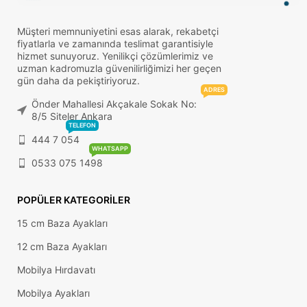
Müşteri memnuniyetini esas alarak, rekabetçi
fiyatlarla ve zamanında teslimat garantisiyle
hizmet sunuyoruz. Yenilikçi çözümlerimiz ve
uzman kadromuzla güvenilirliğimizi her geçen
gün daha da pekiştiriyoruz.
ADRES
Önder Mahallesi Akçakale Sokak No:
8/5 Siteler Ankara
TELEFON
444 7 054
WHATSAPP
0533 075 1498
POPÜLER KATEGORILER
15 cm Baza Ayakları
12 cm Baza Ayakları
Mobilya Hırdavatı
Mobilya Ayakları