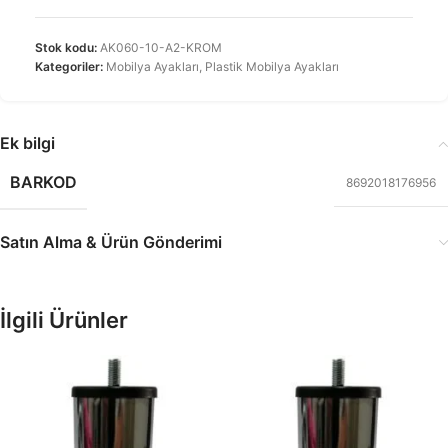
Stok kodu:
AK060-10-A2-KROM
Kategoriler:
Mobilya Ayakları
,
Plastik Mobilya Ayakları
Ek bilgi
BARKOD
8692018176956
Satın Alma & Ürün Gönderimi
İlgili Ürünler