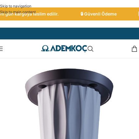
Skip to navigation
Skip to main content
 gün kargoya teslim edilir.
🔒 Güvenli Ödeme
🇹